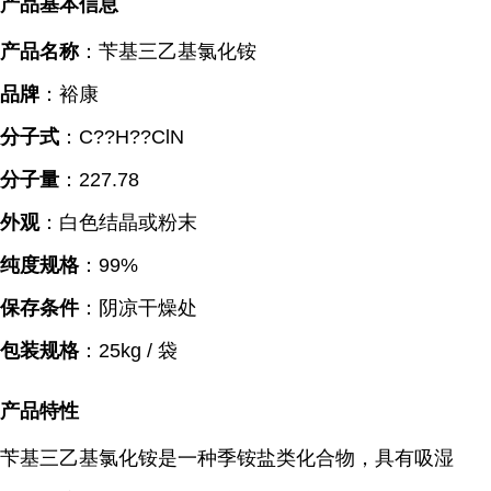
产品基本信息
产品名称
：苄基三乙基氯化铵
品牌
：裕康
分子式
：C??H??ClN
分子量
：227.78
外观
：白色结晶或粉末
纯度规格
：99%
保存条件
：阴凉干燥处
包装规格
：25kg / 袋
产品特性
苄基三乙基氯化铵是一种季铵盐类化合物，具有吸湿