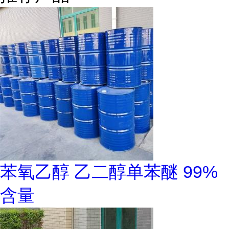
苯氧乙醇 乙二醇单苯醚 99%
含量