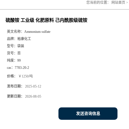
您当前的位置：
网站首页
>
硫酸铵 工业级 化肥原料 己内酰胺级硫铵
英文名称：
Ammonium sulfate
品牌：
裕康化工
型号：
袋装
货号：
否
纯度：
99
cas：
7783-20-2
价格：
￥1250/吨
发布日期：
2025-05-12
更新日期：
2026-08-05
发送咨询信息