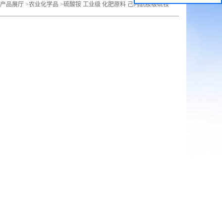
产品展厅
>
农业化学品
>
硫酸铵 工业级 化肥原料 己内酰胺级硫铵