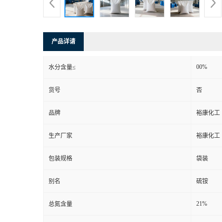
产品详请
00%
水分含量≤
货号
否
品牌
裕康化工
生产厂家
裕康化工
包装规格
袋装
别名
硫铵
21%
总氮含量