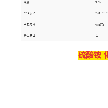
99%
纯度
7783-20-2
CAS编号
主要成分
硫酸铵
是否进口
否
硫酸铵 