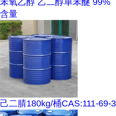
苯氧乙醇 乙二醇单苯醚 99%
含量
己二腈180kg/桶CAS:111-69-3