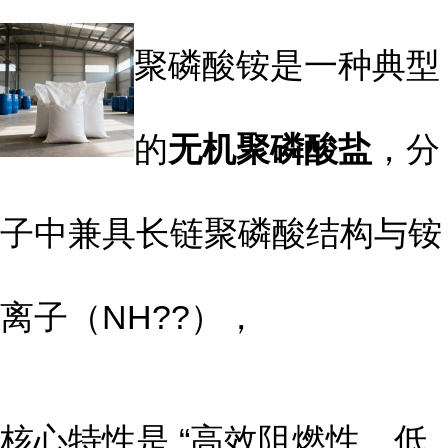
聚磷酸铵是一种典型
的
无机聚磷酸盐
，分
子中兼具长链聚磷酸结构与铵
离子（NH??），
核心特性是 “高效阻燃性、低