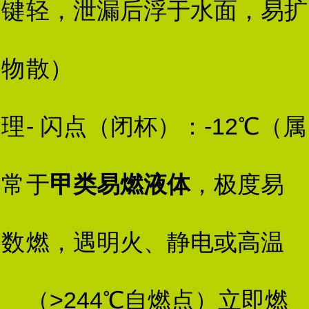
键
轻，泄漏后浮于水面，易扩
物
散）
理
- 闪点（闭杯）：-12℃（属
常
于
甲类易燃液体
，极度易
数
燃，遇明火、静电或高温
（>244℃自燃点）立即燃