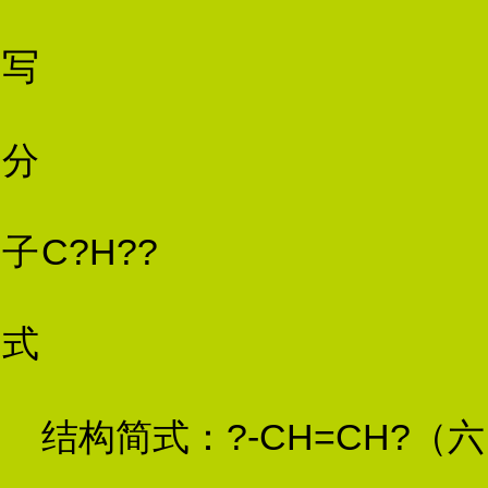
写
分
子
C?H??
式
结构简式：
?
-CH=CH?（六