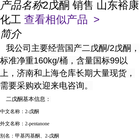
产品名称
2戊酮 销售 山东裕康
化工
查看相似产品 >
简介
我公司主要经营国产二戊酮/2戊酮，
标准净重160kg/桶，含量国标99以
上，济南和上海仓库长期大量现货，
需要采购欢迎来电咨询。
二戊酮基本信息：
中文名称
：
2-戊酮
外文名称
：
2-pentanone
别名
：
甲基丙基酮、2-戊酮