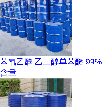
苯氧乙醇 乙二醇单苯醚 99%
含量