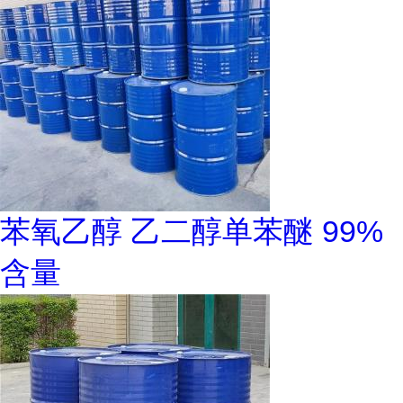
苯氧乙醇 乙二醇单苯醚 99%
含量