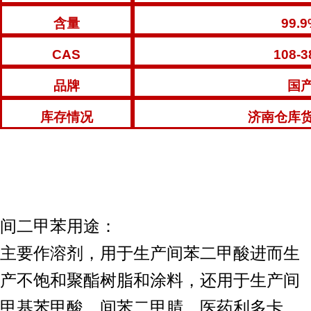
含量
99.
CAS
108-3
品牌
国
库存情况
济南仓库
间二甲苯用途：
主要作溶剂，用于生产间苯二甲酸进而生
产不饱和聚
酯树脂和涂料，还用于生产间
甲基苯甲酸、间苯二甲腈，医药
利多卡