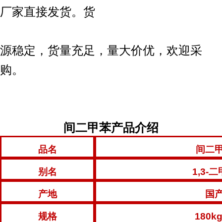
厂家直接发货。货
源稳定，货量充足，量大价优，欢迎采
购。
间二甲苯产品介绍
品名
间二
别名
1,3-
产地
国
规格
180k