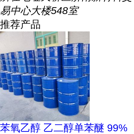
易中心大楼548室
推荐产品
苯氧乙醇 乙二醇单苯醚 99%