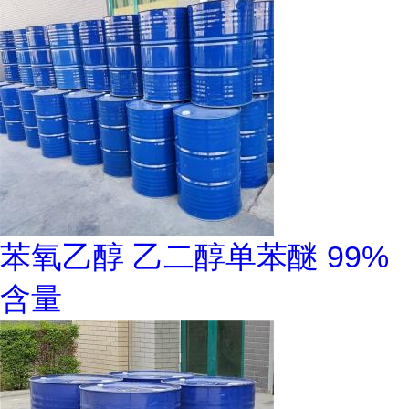
苯氧乙醇 乙二醇单苯醚 99%
含量