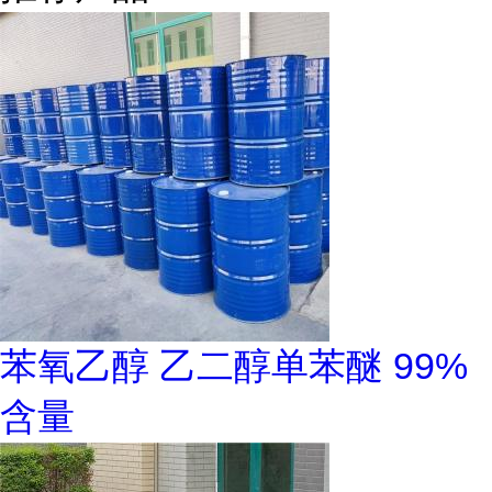
苯氧乙醇 乙二醇单苯醚 99%
含量