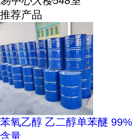
易中心大楼548室
推荐产品
苯氧乙醇 乙二醇单苯醚 99%
含量