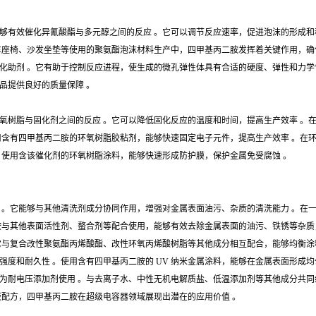
够有效催化异氰酸酯与多元醇之间的反应 。它可以调节反应速率，促进泡沫的形成和
车座椅、沙发坐垫等使用的聚氨酯泡沫材料生产中，四甲基丙二胺发挥着关键作用，确
化助剂 。它有助于控制反应进程，使生成的微孔弹性体具有合适的硬度、弹性和力学
品提供良好的质量保障 。
氧树脂与固化剂之间的反应 。它可以降低固化反应的温度和时间，提高生产效率 。
用含有四甲基丙二胺的环氧树脂胶粘剂，能够快速固定电子元件，提高生产效率 。在
，使用含该催化剂的环氧树脂涂料，能够快速形成防护膜，保护金属免受腐蚀 。
 。它能够与其他清洗剂成分协同作用，增强对金属表面油污、杂质的清洗能力 。在
胺与其他表面活性剂、螯合剂等配合使用，能够有效去除金属表面的油污、铁锈等杂质
。它与复合改性聚氨酯丙烯酸酯、改性环氧丙烯酸树脂等其他成分相互配合，能够均衡
度和耐久性 。使用含有四甲基丙二胺的 UV 纳米金属涂料，能够在金属表面形成均
为耐电压添加剂使用 。与去离子水、中性无机电解质盐、低温添加剂等其他成分共同
液配方，四甲基丙二胺在超级电容器领域展现出潜在的应用价值 。