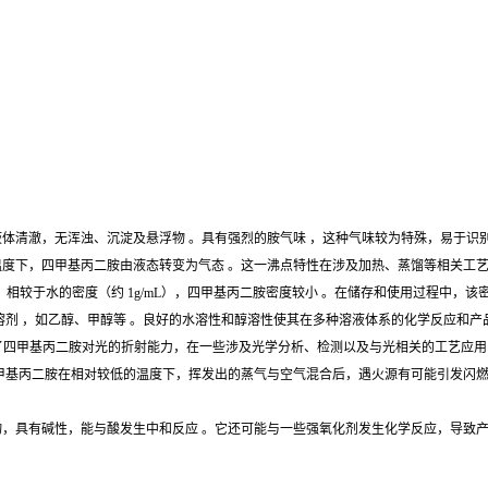
体清澈，无浑浊、沉淀及悬浮物 。具有强烈的胺气味 ，这种气味较为特殊，易于识别
在该温度下，四甲基丙二胺由液态转变为气态 。这一沸点特性在涉及加热、蒸馏等相关工
异） 。相较于水的密度（约 1g/mL），四甲基丙二胺密度较小 。在储存和使用过程中
溶剂 ，如乙醇、甲醇等 。良好的水溶性和醇溶性使其在多种溶液体系的化学反应和产
 。该数值反映了四甲基丙二胺对光的折射能力，在一些涉及光学分析、检测以及与光相关的工艺应
 ，表明四甲基丙二胺在相对较低的温度下，挥发出的蒸气与空气混合后，遇火源有可能引发
物，具有碱性，能与酸发生中和反应 。它还可能与一些强氧化剂发生化学反应，导致
。