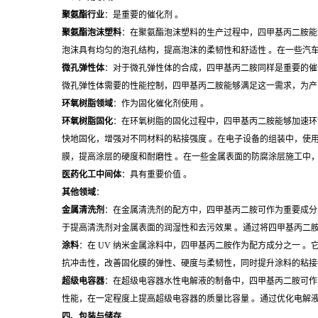
聚氨酯行业
：是重要的催化剂 。
聚氨酯泡沫塑料
：在聚氨酯泡沫塑料的生产过程中，四甲基丙二胺能
泡沫具有均匀的泡孔结构，提高泡沫的柔韧性和舒适性 。在一些汽
微孔弹性体
：对于微孔弹性体的合成，四甲基丙二胺同样是重要的催
微孔弹性体需要的性能控制，四甲基丙二胺能够满足这一需求，为产
环氧树脂领域
：作为固化催化剂使用 。
环氧树脂固化
：在环氧树脂的固化过程中，四甲基丙二胺能够加速环
快地固化，增强对不同材料的粘接强度 。在电子设备的组装中，使
膜，提高涂层的硬度和耐磨性 。在一些金属表面的防腐涂层施工中
医药化工中间体
：具有重要价值 。
其他领域
：
金属清洗剂
：在金属清洗剂的配方中，四甲基丙二胺可作为重要成分
于提高清洗剂对金属表面的润湿性和去污效果 。通过将四甲基丙二
涂料
：在 UV 纳米金属涂料中，四甲基丙二胺作为配方成分之一 
抗冲击性，改善固化膜的弹性、硬度与柔韧性，同时提升涂料的粘接强
超级电容器
：在超级电容器水性电解液的制备中，四甲基丙二胺可作
性能，在一定程度上提高超级电容器的质量比容量 。通过优化电解
四、包装与储存