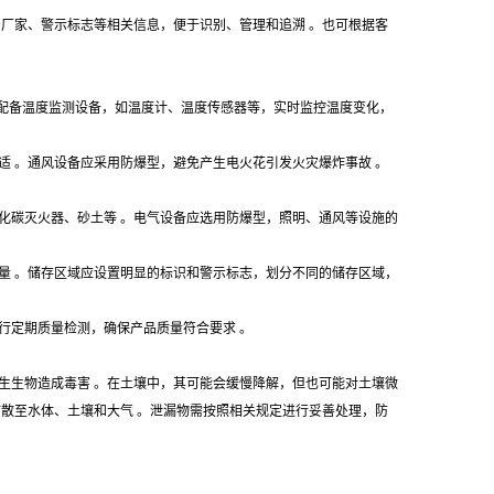
生产厂家、警示标志等相关信息，便于识别、管理和追溯 。也可根据客
内应配备温度监测设备，如温度计、温度传感器等，实时监控温度变化，
适 。通风设备应采用防爆型，避免产生电火花引发火灾爆炸事故 。
化碳灭火器、砂土等 。电气设备应选用防爆型，照明、通风等设施的
量 。储存区域应设置明显的标识和警示标志，划分不同的储存区域，
行定期质量检测，确保产品质量符合要求 。
生生物造成毒害 。在土壤中，其可能会缓慢降解，但也可能对土壤微
扩散至水体、土壤和大气 。泄漏物需按照相关规定进行妥善处理，防