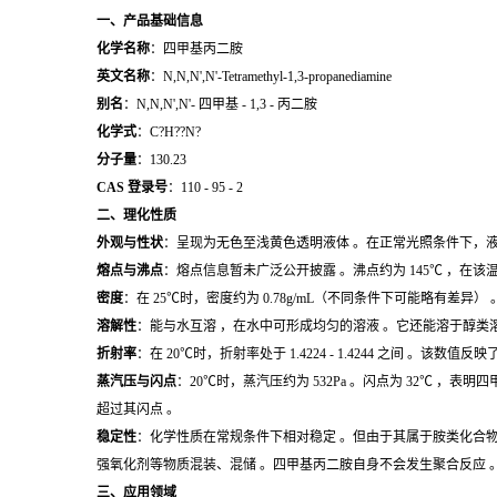
一、产品基础信息
化学名称
：四甲基丙二胺
英文名称
：N,N,N',N'-Tetramethyl-1,3-propanediamine
别名
：N,N,N',N'- 四甲基 - 1,3 - 丙二胺
化学式
：C?H??N?
分子量
：130.23
CAS 登录号
：110 - 95 - 2
二、理化性质
外观与性状
：呈现为无色至浅黄色透明液体 。在正常光照条件下，液
熔点与沸点
：熔点信息暂未广泛公开披露 。沸点约为 145℃ ，
密度
：在 25℃时，密度约为 0.78g/mL（不同条件下可能略有差
溶解性
：能与水互溶 ，在水中可形成均匀的溶液 。它还能溶于醇类
折射率
：在 20℃时，折射率处于 1.4224 - 1.4244 之间
蒸汽压与闪点
：20℃时，蒸汽压约为 532Pa 。闪点为 32℃
超过其闪点 。
稳定性
：化学性质在常规条件下相对稳定 。但由于其属于胺类化合
强氧化剂等物质混装、混储 。四甲基丙二胺自身不会发生聚合反应 
三、应用领域