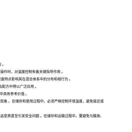
 。
艺操作时，对温度控制有着关键指导作用 。
，该密度特点影响其在混合体系中的分布和相行为 。
品配方中得以广泛应用 。
用中具有参考价值 。
闪燃现象 。在储存和使用过程中，必须严格控制环境温度，避免接近或
产品变质甚至引发安全问题 。在储存和运输过程中，要避免与酸类、