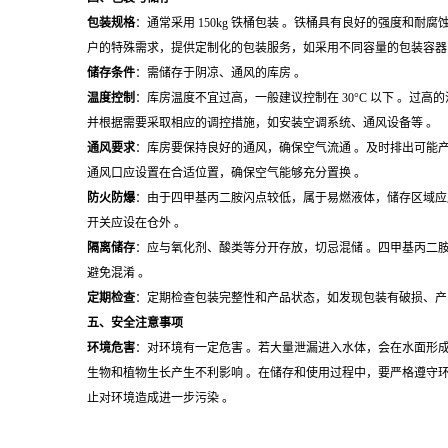
包装规格
：通常采用 150kg 铁桶包装 。铁桶具有良好的强度
户的特殊需求，提供定制化的包装服务，如采用不同容量的包装容器
储存条件
：需储存于阴凉、通风的库房 。
温度控制
：库房温度不宜过高，一般建议控制在 30°C 以下 。
并根据需要采取相应的调控措施，如安装空调系统、通风设备等 。
通风要求
：库房要保持良好的通风，确保空气流通 。及时排出可能
通风口应设置在合适位置，确保空气能够充分置换 。
防火防爆
：由于四甲基丙二胺闪点较低，属于易燃液体，储存区域应
开关应设在仓外 。
隔离储存
：应与氧化剂、酸类等分开存放，切忌混储 。四甲基丙二
避免混淆 。
定期检查
：定期检查包装完整性和产品状态，如发现包装有破损、产
五、安全注意事项
环境危害
：对环境有一定危害 。若大量泄漏进入水体，会在水面形
生物和植物生长产生不利影响 。在储存和使用过程中，要严格遵守
止对环境造成进一步污染 。