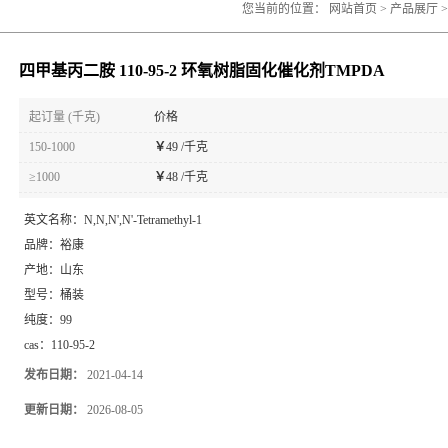
您当前的位置：
网站首页
>
产品展厅
>
四甲基丙二胺 110-95-2 环氧树脂固化催化剂TMPDA
起订量 (千克)
价格
150-1000
￥
49 /千克
≥1000
￥
48 /千克
英文名称：
N,N,N',N'-Tetramethyl-1
品牌：
裕康
产地：
山东
型号：
桶装
纯度：
99
cas：
110-95-2
发布日期：
2021-04-14
更新日期：
2026-08-05