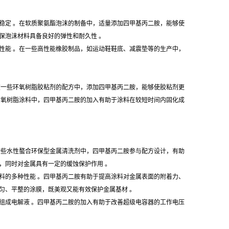
稳定 。在软质聚氨酯泡沫的制备中，适量添加四甲基丙二胺，能够使
保泡沫材料具备良好的弹性和耐久性 。
性能 。在一些高性能橡胶制品，如运动鞋鞋底、减震垫等的生产中，
在一些环氧树脂胶粘剂的配方中，添加四甲基丙二胺，能够使胶粘剂更
环氧树脂涂料中，四甲基丙二胺的加入有助于涂料在较短时间内固化成
一些水性螯合环保型金属清洗剂中，四甲基丙二胺参与配方设计，有助
，同时对金属具有一定的缓蚀保护作用 。
涂料的多种性能 。四甲基丙二胺有助于提高涂料对金属表面的附着力、
匀、平整的涂膜，既美观又能有效保护金属基材 。
组成电解液 。四甲基丙二胺的加入有助于改善超级电容器的工作电压