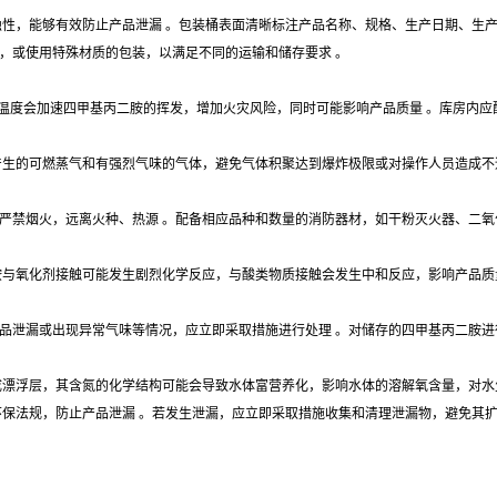
和耐腐蚀性，能够有效防止产品泄漏 。包装桶表面清晰标注产品名称、规格、生产日期、
，或使用特殊材质的包装，以满足不同的运输和储存要求 。
过高的温度会加速四甲基丙二胺的挥发，增加火灾风险，同时可能影响产品质量 。库房
产生的可燃蒸气和有强烈气味的气体，避免气体积聚达到爆炸极限或对操作人员造成不
严禁烟火，远离火种、热源 。配备相应品种和数量的消防器材，如干粉灭火器、二氧
胺与氧化剂接触可能发生剧烈化学反应，与酸类物质接触会发生中和反应，影响产品质
品泄漏或出现异常气味等情况，应立即采取措施进行处理 。对储存的四甲基丙二胺进
成漂浮层，其含氮的化学结构可能会导致水体富营养化，影响水体的溶解氧含量，对水
环保法规，防止产品泄漏 。若发生泄漏，应立即采取措施收集和清理泄漏物，避免其