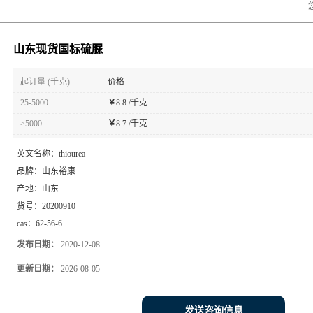
山东现货国标硫脲
起订量 (千克)
价格
25-5000
￥
8.8 /千克
≥5000
￥
8.7 /千克
英文名称：
thiourea
品牌：
山东裕康
产地：
山东
货号：
20200910
cas：
62-56-6
发布日期：
2020-12-08
更新日期：
2026-08-05
发送咨询信息