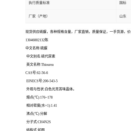
执行质量标准
国标
厂家（产地）
山东
现货供应硫脲，各种规格含量，厂家直销，质量保证，一手货源，价
13046002132陈
中文名称:硫脲
中文别名:硫代尿素
英文名称:Thiourea
CAS号:62-56-6
EINECS号:200-543-5
外观与性状:白色光亮苦味晶体。
熔点(℃):176~178
相对密度(水=1):1.41
沸点(℃):分解
分子式:CH4N2S
结构式:如图