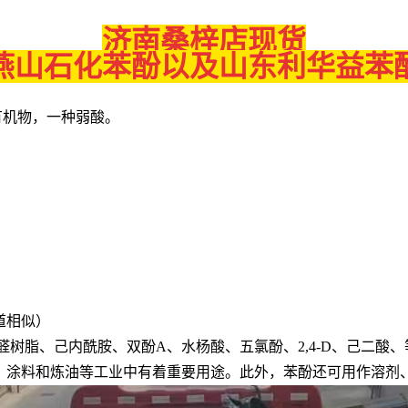
济南桑梓店现货
燕山石化苯酚以及山东利华益苯
类有机物，一种弱酸。
道相似）
醛树脂、己内酰胺、双酚A、水杨酸、五氯酚、2,4-D、己二酸
、涂料和炼油等工业中有着重要用途。此外，苯酚还可用作溶剂