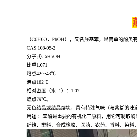
（C6H6O，PhOH），又名羟基苯，是简单的酚
CAS 108-95-2
分子式C6H5OH
比重1.071
熔点42～43
℃
沸点182
℃
相对密度（水=1）：1.07
燃点79
℃
。
无色结晶或结晶熔块，具有特殊气味（与浆糊的味
用途 ：苯酚是重要的有机化工原料，用它可制取酚
纤维、塑料、合成橡胶、医药、农药、香料、染料