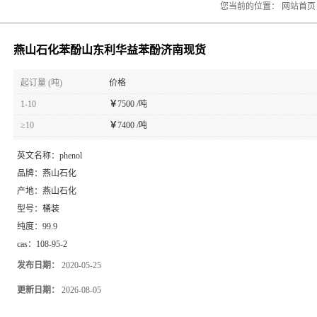
您当前的位置：
网站首页
燕山石化苯酚山东利华益苯酚济南现货
起订量 (吨)
价格
1-10
￥
7500 /吨
≥10
￥
7400 /吨
英文名称：
phenol
品牌：
燕山石化
产地：
燕山石化
型号：
桶装
纯度：
99.9
cas：
108-95-2
发布日期：
2020-05-25
更新日期：
2026-08-05