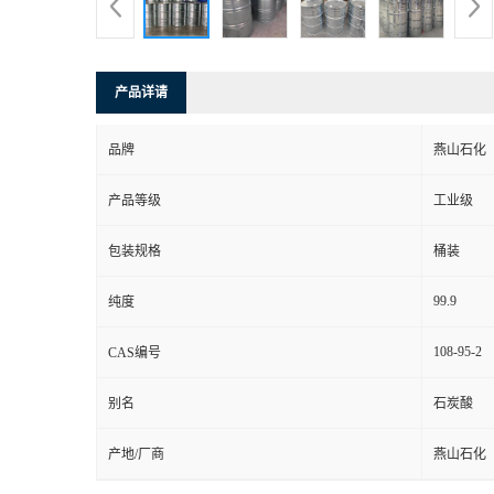
产品详请
品牌
燕山石化
产品等级
工业级
包装规格
桶装
99.9
纯度
108-95-2
CAS编号
别名
石炭酸
产地/厂商
燕山石化