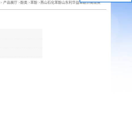
>
产品展厅
>
酚类
>
苯酚
>
燕山石化苯酚山东利华益苯酚济南现货