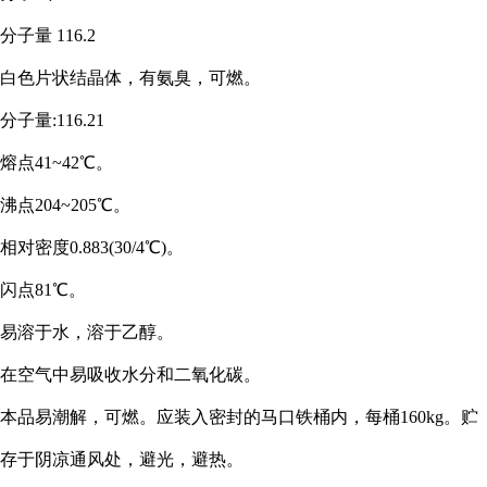
分子量
116.2
白色片状结晶体，有氨臭，可燃。
分子量
:116.21
熔点
41~42
℃
。
沸点
204~205
℃
。
相对密度
0.883(30/4
℃
)。
闪点
81
℃
。
易溶于水，溶于乙醇。
在空气中易吸收水分和二氧化碳。
本品易潮解，可燃。应装入密封的马口铁桶内，每桶
160kg。贮
存于阴凉通风处，避光，避热。