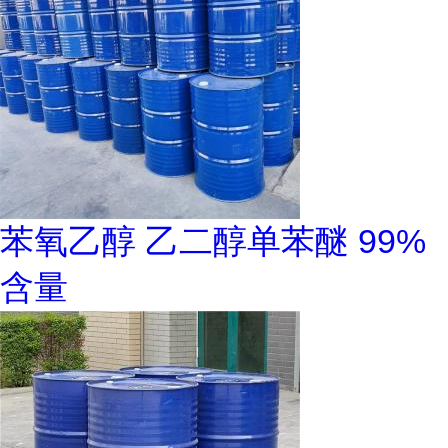
苯氧乙醇 乙二醇单苯醚 99%
含量