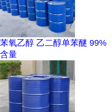
苯氧乙醇 乙二醇单苯醚 99%
含量