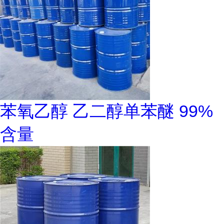
苯氧乙醇 乙二醇单苯醚 99%
含量