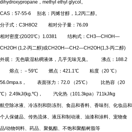
dihydroxypropane，methyl ethyl glycol。
CAS：57-55-6 别名：丙烯甘醇，1,2丙二醇。
分子式：C3H8O2 相对分子量：76.09
相对密度:(20/20℃）1.0381 结构式：CH3—CHOH—
CH2OH (1,2-丙二醇)或CH2OH—CH2—CH2OH(1,3-丙二醇)
外观： 无色吸湿粘稠液体，几乎无味无臭。 沸点：188.2
熔点：－59℃ 燃点：421.1℃ 粘度（20 ℃）
56.0mpa.s， 表面张力：72.0 （25℃） 比热容（20
℃）2.49kJ/(kg.℃)， 汽化热（101.3kpa）711kJ/kg
航空除冰液、冷冻剂和防冻剂、食品和香料、香味剂、化妆品和
个人保健品、传热流体、液压和制动液、油漆和涂料、宠物食
品/动物饲料、药品、聚氨酯、不饱和聚酯树脂等