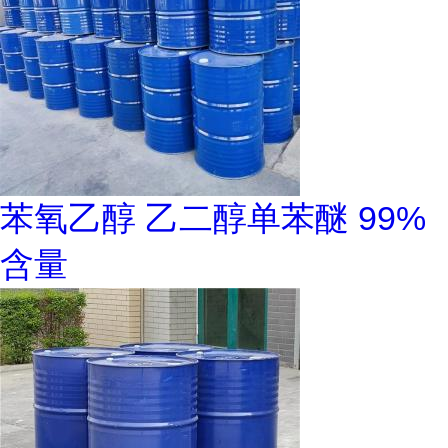
苯氧乙醇 乙二醇单苯醚 99%
含量