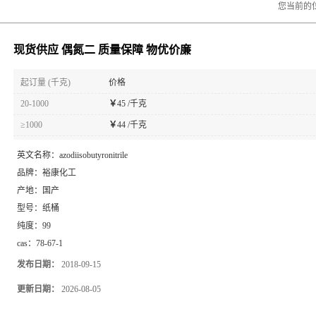
您当前的
现货供应 偶氮二 质量保障 物优价廉
起订量 (千克)
价格
20-1000
￥
45 /千克
≥1000
￥
44 /千克
英文名称：
azodiisobutyronitrile
品牌：
裕康化工
产地：
国产
型号：
纸桶
纯度：
99
cas：
78-67-1
发布日期：
2018-09-15
更新日期：
2026-08-05