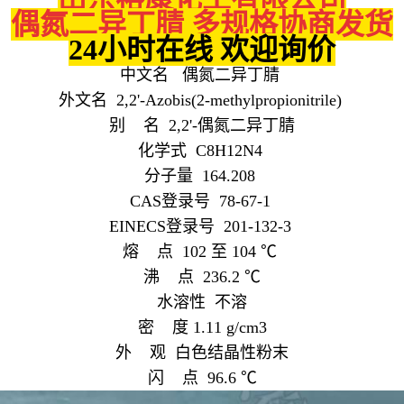
偶氮二异丁腈 多规格协商发货
24小时在线 欢迎询价
中文名 偶氮二异丁腈
外文名 2,2'-Azobis(2-methylpropionitrile)
别 名 2,2'-偶氮二异丁腈
化学式 C8H12N4
分子量 164.208
CAS登录号 78-67-1
EINECS登录号
201-132-3
熔 点 102 至 104 ℃
沸 点 236.2 ℃
水溶性 不溶
密 度 1.11 g/cm3
外 观 白色结晶性粉末
闪 点 96.6 ℃