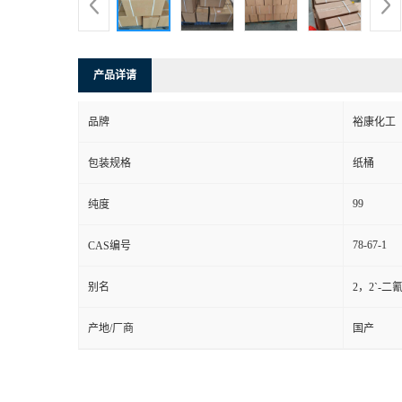
产品详请
品牌
裕康化工
包装规格
纸桶
99
纯度
78-67-1
CAS编号
别名
2，2`-二氰
产地/厂商
国产