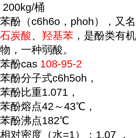
200kg/桶
苯酚（c6h6o，phoh），又名
石炭酸
、
羟基苯
，是酚类有机
物，一种弱酸。
苯酚cas
108-95-2
苯酚分子式c6h5oh，
苯酚比重1.071，
苯酚熔点42～43℃，
苯酚沸点182℃
相对密度（水=1）：1.07 ，