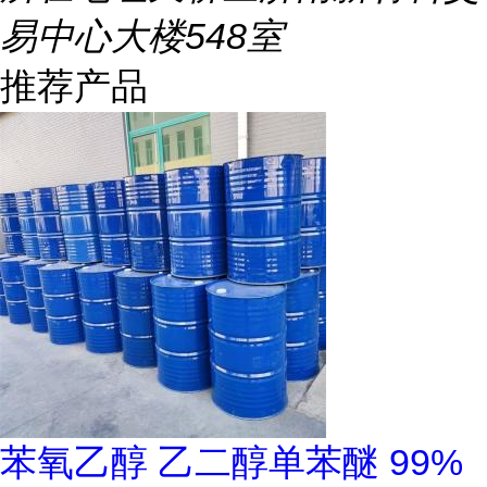
易中心大楼548室
推荐产品
苯氧乙醇 乙二醇单苯醚 99%