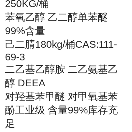
250KG/桶
苯氧乙醇 乙二醇单苯醚
99%含量
己二腈180kg/桶CAS:111-
69-3
二乙基乙醇胺 二乙氨基乙
醇 DEEA
对羟基苯甲醚 对甲氧基苯
酚工业级 含量99%库存充
足