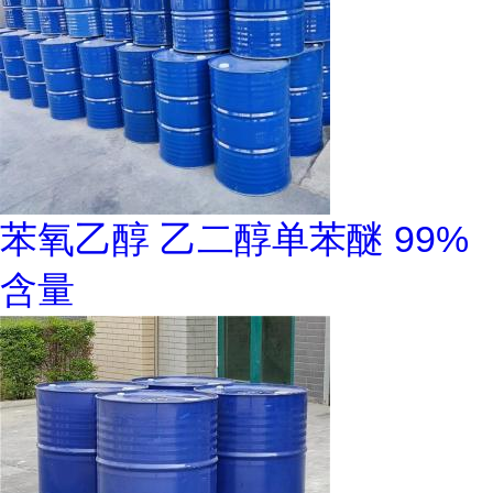
苯氧乙醇 乙二醇单苯醚 99%
含量