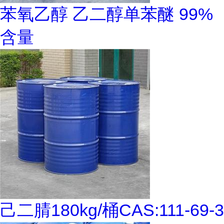
苯氧乙醇 乙二醇单苯醚 99%
含量
己二腈180kg/桶CAS:111-69-3