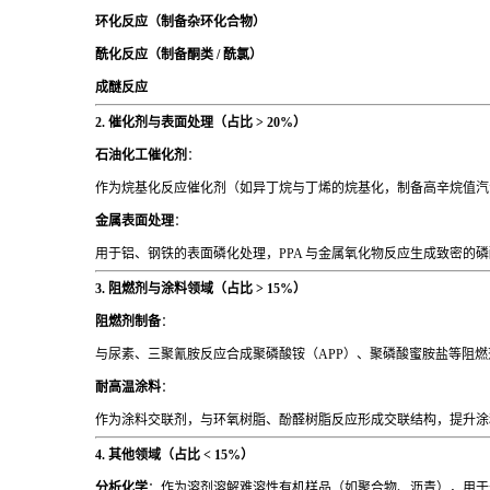
环化反应（制备杂环化合物）
酰化反应（制备酮类 / 酰氯）
成醚反应
2. 催化剂与表面处理（占比 > 20%）
石油化工催化剂
：
作为烷基化反应催化剂（如异丁烷与丁烯的烷基化，制备高辛烷值汽油
金属表面处理
：
用于铝、钢铁的表面磷化处理，PPA 与金属氧化物反应生成致密的磷
3. 阻燃剂与涂料领域（占比 > 15%）
阻燃剂制备
：
与尿素、三聚氰胺反应合成聚磷酸铵（APP）、聚磷酸蜜胺盐等阻燃
耐高温涂料
：
作为涂料交联剂，与环氧树脂、酚醛树脂反应形成交联结构，提升涂料耐
4. 其他领域（占比 < 15%）
分析化学
：作为溶剂溶解难溶性有机样品（如聚合物、沥青），用于