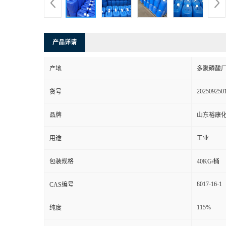
产品详请
产地
多聚磷酸
202509250
货号
品牌
山东裕康
用途
工业
包装规格
40KG/桶
8017-16-1
CAS编号
115%
纯度