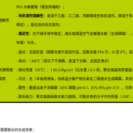
PPA 水解缓慢（需加热辅助）；
-
有机溶剂溶解性
：易溶于乙醇、乙二醇、丙酮等极性有机溶剂，微溶于苯
溶解性
烯烃），是优良的反应溶剂；
-
稳定性
：在干燥环境中稳定，遇水或潮湿空气会缓慢水解（生成磷酸），高温
有毒）与水。
- 熔点：无固定值（随聚合度升高而升高，低聚合度 PPA 为 - 10 至 0℃，高聚合
- 沸点：>300℃（常压下不沸腾，高温下分解，无固定沸点）
关键物理
- 相对密度（20℃
）：1.60-2.00g/cm3（比水重 1.6-2 倍，聚合度越高密度
常数
- 闪点：无（非易燃液体，但高温分解产物五氧化二磷遇水生成磷酸，具
- 酸性：酸度远高于浓磷酸（85% 磷酸 pH≈0.5，85% PPA pH≈-0
- 脱水能力：聚合度越高脱水能力越强，可脱去有机分子中的羟基（-OH）
适合需要脱水的合成场景：