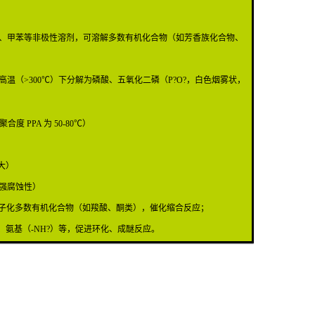
、甲苯等非极性溶剂，可溶解多数有机化合物（如芳香族化合物、
（>300℃）下分解为磷酸、五氧化二磷（P?O?，白色烟雾状，
度 PPA 为 50-80℃）
越大）
有强腐蚀性）
.5），可质子化多数有机化合物（如羧酸、酮类），催化缩合反应；
、氨基（-NH?）等，促进环化、成醚反应。