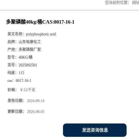
您当前的位置：
网
多聚磷酸40kg/桶CAS:8017-16-1
英文名称：
polyphosphoric acid
品牌：
山东裕康化工
产地：
多聚磷酸厂家
型号：
40KG/桶
货号：
2025092501
纯度：
115
cas：
8017-16-1
价格：
￥13/千克
发布日期：
2024-09-14
更新日期：
2026-08-05
发送咨询信息