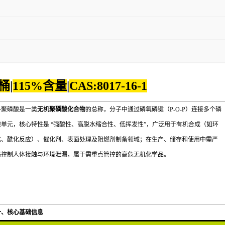
/桶
|
115%含量
|
CAS:
8017-16-1
多聚磷酸是一类
无机聚磷酸化合物
的总称，分子中通过磷氧磷键（P-O-P）连接多个磷
酸单元，核心特性是 “强酸性、高脱水缩合性、低挥发性”，广泛用于有机合成（如环
化、酰化反应）、催化剂、表面处理及阻燃剂制备领域；
在生产、储存和使用中需严
格控制人体接触与环境泄漏，属于需重点管控的高危无机化学品。
一、核心基础信息