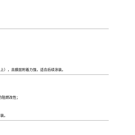
时以上），且膜层附着力强，适合后续涂装。
的阻燃改性；
涂装。