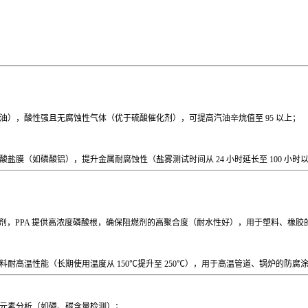
），酸性强且无腐蚀性气体（优于硫酸催化剂），可提高汽油辛烷值至 95 以上；
酸盐膜（如磷酸铝），提升金属耐腐蚀性（盐雾测试时间从 24 小时延长至 100 小
剂，PPA 提供高浓度磷酸根，确保阻燃剂的高聚合度（耐水性好），用于塑料、橡胶
高温性能（长期使用温度从 150℃提升至 250℃），用于高温管道、锅炉的防腐
元素分析（如磷、碳含量检测）；