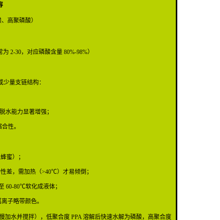
容
酸、高聚磷酸）
 2-30，对应磷酸含量 80%-98%）
线性或少量支链结构：
，脱水能力显著增强；
缩合性。
似蜂蜜）；
性差，需加热（>40℃）才易倾倒；
 60-80℃软化成液体；
属离子略带颜色。
加水并搅拌），低聚合度 PPA 溶解后快速水解为磷酸，高聚合度