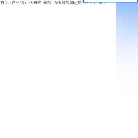
站首页
>
产品展厅
>
无机酸
>
硼酸
>
多聚磷酸40kg/桶CAS:8017-16-1