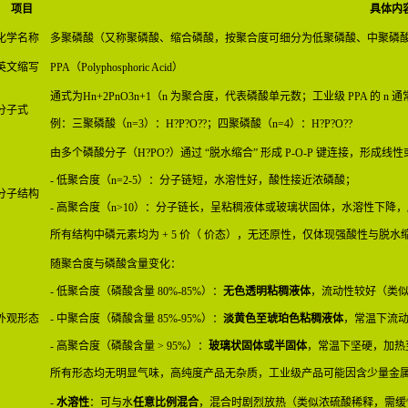
项目
具体内
化学名称
多聚磷酸（又称聚磷酸、缩合磷酸，按聚合度可细分为低聚磷酸、中聚磷
英文缩写
PPA（Polyphosphoric Acid）
通式为
Hn+2PnO3n+1
（n 为聚合度，代表磷酸单元数；工业级 PPA 的 n 通常为
分子式
例：三聚磷酸（n=3）：H?P?O??；四聚磷酸（n=4）：H?P?O??
由多个磷酸分子（H?PO?）通过 “脱水缩合” 形成 P-O-P 键连接，形成
- 低聚合度（n=2-5）：分子链短，水溶性好，酸性接近浓磷酸；
分子结构
- 高聚合度（n>10）：分子链长，呈粘稠液体或玻璃状固体，水溶性下降
所有结构中磷元素均为 + 5 价（ 价态），无还原性，仅体现强酸性与脱水
随聚合度与磷酸含量变化：
- 低聚合度（磷酸含量 80%-85%）：
无色透明粘稠液体
，流动性较好（类
外观形态
- 中聚合度（磷酸含量 85%-95%）：
淡黄色至琥珀色粘稠液体
，常温下流动
- 高聚合度（磷酸含量 > 95%）：
玻璃状固体或半固体
，常温下坚硬，加热至
所有形态均无明显气味，高纯度产品无杂质，工业级产品可能因含少量金
-
水溶性
：可与水
任意比例混合
，混合时剧烈放热（类似浓硫酸稀释，需缓慢