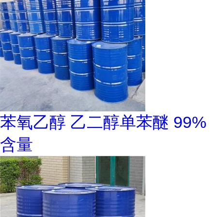
苯氧乙醇 乙二醇单苯醚 99%
含量