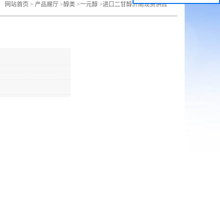
：
网站首页
>
产品展厅
>
醇类
>
一元醇
>
进口二甘醇济南现货供应