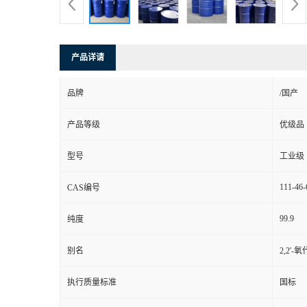
产品详请
品牌
/国产
产品等级
优级品
型号
工业级
111-46-
CAS编号
99.9
纯度
别名
2,2'
执行质量标准
国标