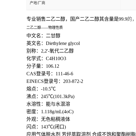
产地/厂商
专业销售
二乙二醇，
国产二乙二醇
其含量是
99.9
的，
二乙二醇
------物理性质
中文名
：
二甘醇
英文名
：
Diethylene glycol
别称
：
2,2'-氧代二乙醇
化学式
：
C4H10O3
分子量
：
106.12
CAS登录号
：
111-46-6
EINECS登录号
：
203-872-2
熔点
：
-10.5℃
沸点
：
245℃(101.3kPa)
水溶性
：
能与水混溶
密度
：
1.118g/mL(4oC)
外观
：
无色粘稠液体
闪点
：
143℃(闭口)
应用气体脱水剂
芳烃萃取溶剂
合成不饱和聚酯树脂