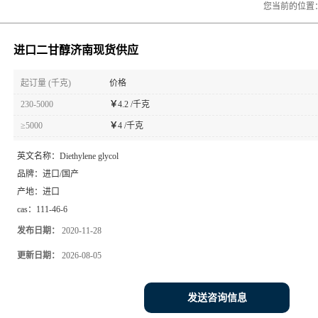
您当前的位置
进口二甘醇济南现货供应
起订量 (千克)
价格
230-5000
￥
4.2 /千克
≥5000
￥
4 /千克
英文名称：
Diethylene glycol
品牌：
进口/国产
产地：
进口
cas：
111-46-6
发布日期：
2020-11-28
更新日期：
2026-08-05
发送咨询信息