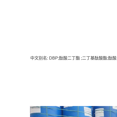
中文别名
: DBP;
酞酸二丁酯
;
二丁基酞酸酯
;
酞酸