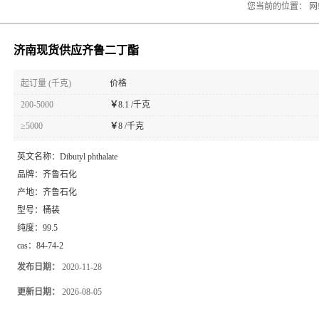
您当前的位置：
网
济南现货供应齐鲁二丁酯
起订量 (千克)
价格
200-5000
￥
8.1 /千克
≥5000
￥
8 /千克
英文名称：
Dibutyl phthalate
品牌：
齐鲁石化
产地：
齐鲁石化
型号：
桶装
纯度：
99.5
cas：
84-74-2
发布日期：
2020-11-28
更新日期：
2026-08-05