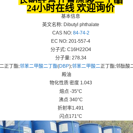
24小时在线 欢迎询价
基本信息
英文名称
: Dibutyl phthalate
CAS NO:
84-74-2
EC NO: 201-557-4
分子式
: C16H22O4
分子量
: 278.34
二正丁酯
;
邻苯二甲酸二丁酯
(
DBP
);
邻苯二甲酸二
正丁酯
;
邻酞酸
殿油
物化性质
密度
1.043
熔点
-35°C
沸点
340°C
折射率
1.491
闪点
171°C