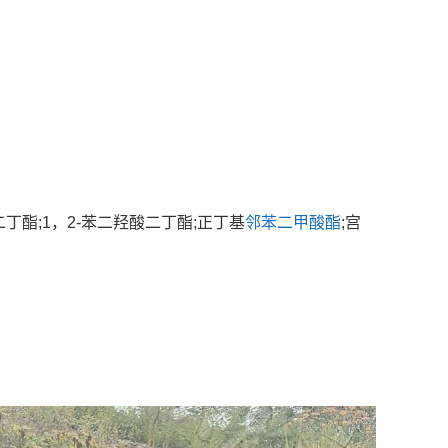
二丁酯
;1
，
2-
苯二羟酸二丁酯
;
正丁基
邻苯二甲酸酯
;
宫