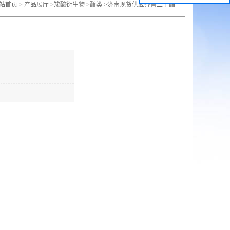
站首页
>
产品展厅
>
羧酸衍生物
>
酯类
>
济南现货供应齐鲁二丁酯