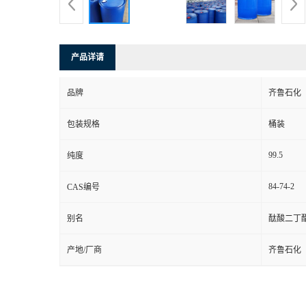
产品详请
品牌
齐鲁石化
包装规格
桶装
99.5
纯度
84-74-2
CAS编号
别名
酞酸二丁
产地/厂商
齐鲁石化