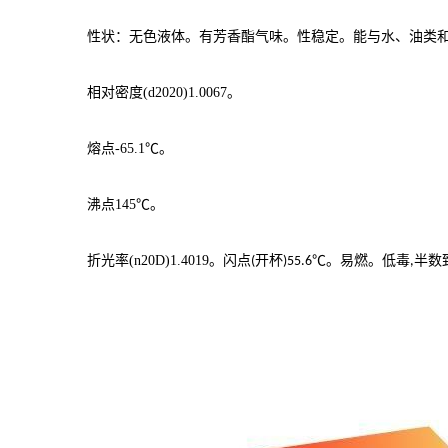
性状：无色液体。有芳香酯气味。性稳定。能与水、油类
相对密度
(d2020)1.0067
。
熔点
-65.1
℃。
沸点
145
℃。
折光率
(n20D)1.4019
。闪点
开杯
℃。易燃。低毒
半数
(
)55.6
,