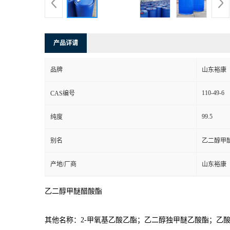
产品详请
品牌
山东裕康
110-49-6
CAS编号
99.5
纯度
别名
乙二醇甲
产地/厂商
山东裕康
乙二醇甲醚醋酸酯
其他名称：
2-
甲氧基乙酸乙酯；乙二醇独甲醚乙酸酯；乙