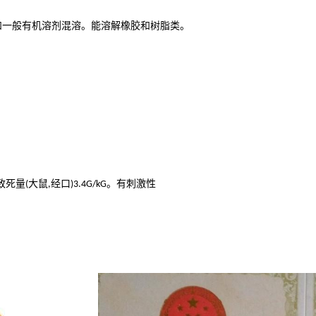
和一般有机溶剂混溶。能溶解橡胶和树脂类。
致死量
大鼠
经口
。有刺激性
(
,
)3.4G/kG