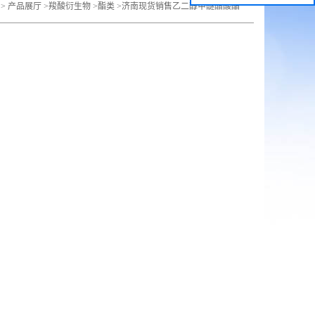
>
产品展厅
>
羧酸衍生物
>
酯类
>
济南现货销售乙二醇甲醚醋酸酯