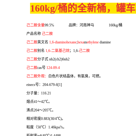
160kg/桶的全新桶
己二胺含量
99.5% 品牌：河南神马 160kg/桶
产品名称
己二胺
己二胺
英文名
1,6-diamino
hexa
ne
;
hexa
m
ethylene
diamine
己二胺
别名
1,6-
二氨基己烷
；1,6-
己二胺
己二胺
分子式 nh2(ch2)6nh2
己二胺
cas号
124-09-4
己二胺外观：
白色片状结晶体，有氨臭，可燃。
einecs号：204-679-6[1]
分子量：116.21
熔点41～42℃。
沸点204～205℃。
相对密度0.883(30/4℃)。
粘度（50℃）1.46kpa?s。
折射率nd(40℃)1.4498。