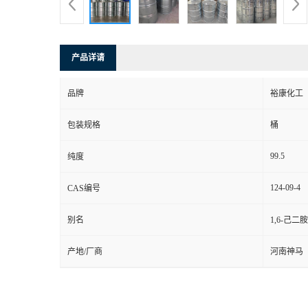
产品详请
品牌
裕康化工
包装规格
桶
99.5
纯度
124-09-4
CAS编号
别名
1,6-己二胺
产地/厂商
河南神马