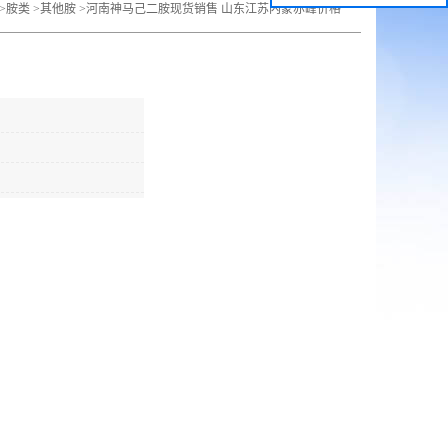
>
胺类
>
其他胺
>
河南神马己二胺现货销售 山东江苏内蒙赤峰价格