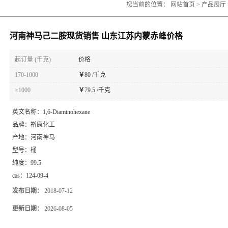
您当前的位置：
网站首页
>
产品展厅
河南神马己二胺现货销售 山东江苏内蒙赤峰价格
起订量 (千克)
价格
170-1000
￥
80 /千克
≥1000
￥
79.5 /千克
英文名称：
1,6-Diaminohexane
品牌：
裕康化工
产地：
河南神马
型号：
桶
纯度：
99.5
cas：
124-09-4
发布日期：
2018-07-12
更新日期：
2026-08-05