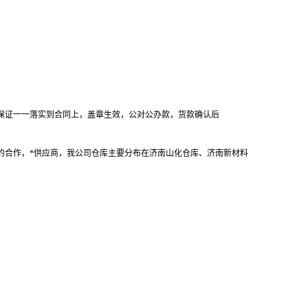
保证一一落实到合同上，盖章生效，公对公办款，货款确认后
的合作，*供应商，我公司仓库主要分布在济南山化仓库、济南新材料
。