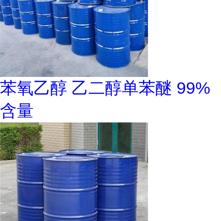
苯氧乙醇 乙二醇单苯醚 99%
含量